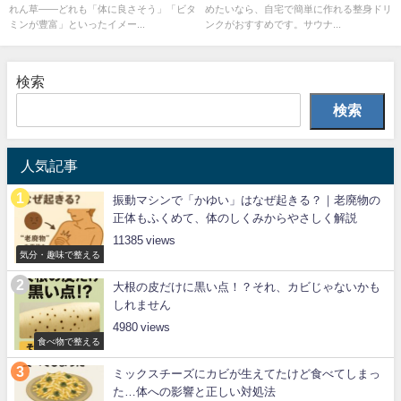
れん草――どれも「体に良さそう」「ビタ
めたいなら、自宅で簡単に作れる整身ドリ
ミンが豊富」といったイメー...
ンクがおすすめです。サウナ...
検索
検索
人気記事
振動マシンで「かゆい」はなぜ起きる？｜老廃物の
正体もふくめて、体のしくみからやさしく解説
11385
気分・趣味で整える
大根の皮だけに黒い点！？それ、カビじゃないかも
しれません
4980
食べ物で整える
ミックスチーズにカビが生えてたけど食べてしまっ
た…体への影響と正しい対処法