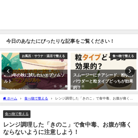
今日のあなたにぴったりな記事をご覧ください！
お風呂・サウナ・温活で整える
食べ物で整える
2025年の秋に試したいエプソムソ
スムージーにチアシード、粉状の
ルト
パウダーと粒タイプどっちが効果
的？
2025年8月18日
2025年8月15日
ホーム
食べ物で整える
レンジ調理した「きのこ」で食中毒、お腹が痛くな
らないように注意しよう！
食べ物で整える
レンジ調理した「きのこ」で食中毒、お腹が痛く
ならないように注意しよう！