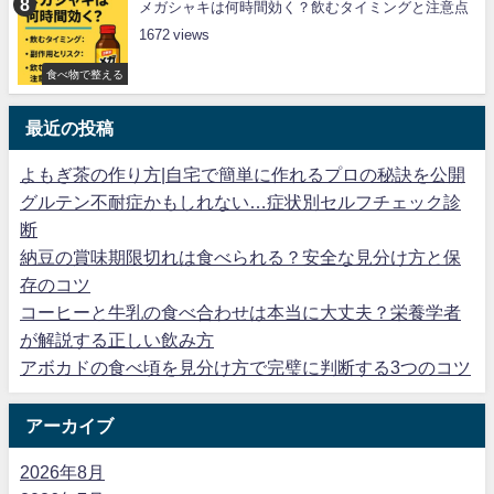
メガシャキは何時間効く？飲むタイミングと注意点
1672
食べ物で整える
最近の投稿
よもぎ茶の作り方|自宅で簡単に作れるプロの秘訣を公開
グルテン不耐症かもしれない…症状別セルフチェック診
断
納豆の賞味期限切れは食べられる？安全な見分け方と保
存のコツ
コーヒーと牛乳の食べ合わせは本当に大丈夫？栄養学者
が解説する正しい飲み方
アボカドの食べ頃を見分け方で完璧に判断する3つのコツ
アーカイブ
2026年8月