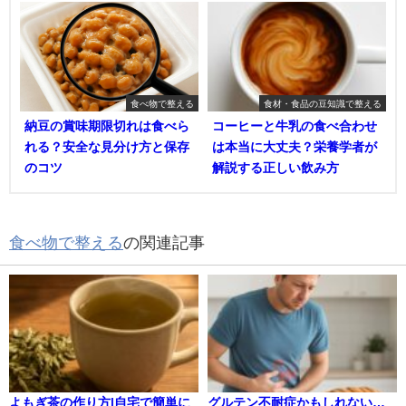
食べ物で整える
食材・食品の豆知識で整える
納豆の賞味期限切れは食べら
コーヒーと牛乳の食べ合わせ
れる？安全な見分け方と保存
は本当に大丈夫？栄養学者が
のコツ
解説する正しい飲み方
食べ物で整える
の関連記事
よもぎ茶の作り方|自宅で簡単に
グルテン不耐症かもしれない…