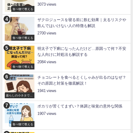
3073
食べ物で整える
ザクロジュースを寝る前に飲む効果｜太るリスクや
飲んではいけない人の特徴も解説
2700
食べ物で整える
明太子で下痢になったんだけど…原因って何？不安
な人向けに対処法も解説する
2084
食べ物で整える
チョコレートを食べるとくしゃみが出るのはなぜ？
その原因と対策を徹底解説！
1941
暮らしの小ネタで整
える
ポカリが苦くてまずい？体調と味覚の意外な関係
1907
食べ物で整える