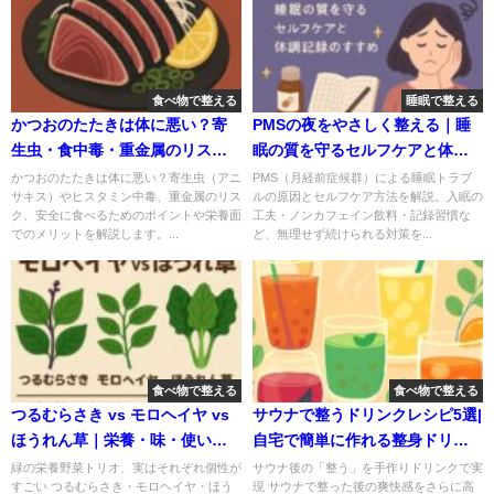
食べ物で整える
睡眠で整える
かつおのたたきは体に悪い？寄
PMSの夜をやさしく整える｜睡
生虫・食中毒・重金属のリスク
眠の質を守るセルフケアと体調
と安全に食べる方法
記録のすすめ
かつおのたたきは体に悪い？寄生虫（アニ
PMS（月経前症候群）による睡眠トラブ
サキス）やヒスタミン中毒、重金属のリス
ルの原因とセルフケア方法を解説。入眠の
ク、安全に食べるためのポイントや栄養面
工夫・ノンカフェイン飲料・記録習慣な
でのメリットを解説します。...
ど、無理せず続けられる対策を...
食べ物で整える
食べ物で整える
つるむらさき vs モロヘイヤ vs
サウナで整うドリンクレシピ5選|
ほうれん草｜栄養・味・使い方
自宅で簡単に作れる整身ドリン
を徹底比較！
ク
緑の栄養野菜トリオ、実はそれぞれ個性が
サウナ後の「整う」を手作りドリンクで実
すごい つるむらさき・モロヘイヤ・ほう
現 サウナで整った後の爽快感をさらに高