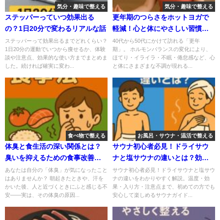
気分・趣味で整える
気分・趣味で整える
ステッパーっていつ効果出る
更年期のつらさをホットヨガで
の？1日20分で変わるリアルな話
軽減！心と体にやさしい習慣の
すすめ
ステッパーって効果出るまでどれくらい？
40代から50代にかけて訪れる「更年
1日20分の運動でいつから痩せるか、体験
期」。 ホルモンバランスの変化により、
談や注意点、効果的な使い方までまとめま
ほてり・イライラ・不眠・倦怠感など、心
した。続ければ確実に変わ...
と体にさまざまな不調が現れる...
食べ物で整える
お風呂・サウナ・温活で整える
体臭と食生活の深い関係とは？
サウナ初心者必見！ドライサウ
臭いを抑えるための食事改善法5
ナと塩サウナの違いとは？効
選
果・入り方・注意点
あなたは自分の「体臭」が気になったこと
サウナ初心者必見！ドライサウナと塩サウ
はありませんか？ 朝起きたときや、汗を
ナの違いをわかりやすく解説。温度・効
かいた後、人と近づくときにふと感じる不
果・入り方・注意点まで、初めての方でも
安――実は、その体臭の原因...
安心して楽しめるサウナガイド...