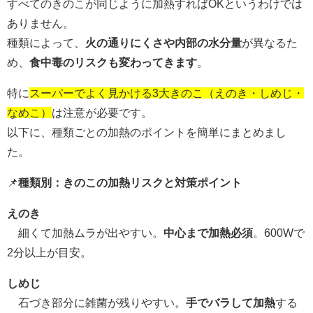
すべてのきのこが同じように加熱すればOKというわけでは
ありません。
種類によって、
火の通りにくさや内部の水分量
が異なるた
め、
食中毒のリスクも変わってきます
。
特に
スーパーでよく見かける3大きのこ（えのき・しめじ・
なめこ）
は注意が必要です。
以下に、種類ごとの加熱のポイントを簡単にまとめまし
た。
📌
種類別：きのこの加熱リスクと対策ポイント
えのき
細くて加熱ムラが出やすい。
中心まで加熱必須
。600Wで
2分以上が目安。
しめじ
石づき部分に雑菌が残りやすい。
手でバラして加熱
する