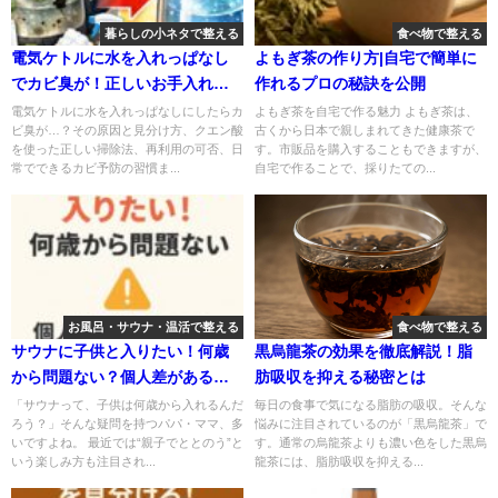
暮らしの小ネタで整える
食べ物で整える
電気ケトルに水を入れっぱなし
よもぎ茶の作り方|自宅で簡単に
でカビ臭が！正しいお手入れと
作れるプロの秘訣を公開
予防策
電気ケトルに水を入れっぱなしにしたらカ
よもぎ茶を自宅で作る魅力 よもぎ茶は、
ビ臭が…？その原因と見分け方、クエン酸
古くから日本で親しまれてきた健康茶で
を使った正しい掃除法、再利用の可否、日
す。市販品を購入することもできますが、
常でできるカビ予防の習慣ま...
自宅で作ることで、採りたての...
お風呂・サウナ・温活で整える
食べ物で整える
サウナに子供と入りたい！何歳
黒烏龍茶の効果を徹底解説！脂
から問題ない？個人差があるの
肪吸収を抑える秘密とは
で注意しましょう！
「サウナって、子供は何歳から入れるんだ
毎日の食事で気になる脂肪の吸収。そんな
ろう？」そんな疑問を持つパパ・ママ、多
悩みに注目されているのが「黒烏龍茶」で
いですよね。 最近では“親子でととのう”と
す。通常の烏龍茶よりも濃い色をした黒烏
いう楽しみ方も注目され...
龍茶には、脂肪吸収を抑える...