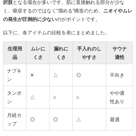
択肢
となる場合が多いです。肌に直接触れる部分が少な
く、吸収するのではなく“溜める”構造のため、
ニオイやムレ
の発生が圧倒的に少ない
のがポイントです。
以下に、各アイテムの比較を表にまとめました。
生理用
ムレに
漏れに
手入れのし
サウナ
品
くさ
くさ
やすさ
適性
ナプキ
✕
△
◎
不向き
ン
タンポ
やや適
△
○
○
ン
性あり
月経カ
◎
◎
△
最適
ップ