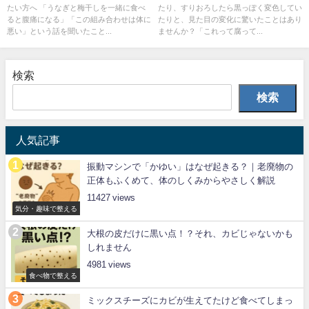
たい方へ 「うなぎと梅干しを一緒に食べ
たり、すりおろしたら黒っぽく変色してい
ると腹痛になる」「この組み合わせは体に
たりと、見た目の変化に驚いたことはあり
悪い」という話を聞いたこと...
ませんか？「これって腐って...
検索
検索
人気記事
振動マシンで「かゆい」はなぜ起きる？｜老廃物の
正体もふくめて、体のしくみからやさしく解説
11427
気分・趣味で整える
大根の皮だけに黒い点！？それ、カビじゃないかも
しれません
4981
食べ物で整える
ミックスチーズにカビが生えてたけど食べてしまっ