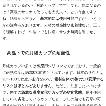
目されているのが「月経カップ」です。でも、気になるの
は「高温のサウナで使っても大丈夫？」という点ですよ
ね。結論から言うと、
基本的には使用可能
ですが、いくつ
かの注意点があります。素材の耐熱性や密着性など、正し
く理解すれば、生理中でも快適にサウナ時間を過ごせま
す。
高温下での月経カップの耐熱性
月経カップの多くは
医療用シリコン
でできており、一般的
に耐熱温度は約200℃前後とされています。日本のサウナは
90〜100℃程度が主流なので、
素材自体が溶けたり変形する
リスクはほとんどありません
。ただし、注意したいのはサ
ウナ内での
急激な温度変化
や
カップの劣化状態
。長年使用
していて劣化しているカップだと、少しの熱でも変形の可
能性がゼロとは言えません。また、カップを熱湯で煮沸消