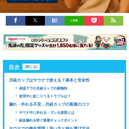
LINE
目次
[
閉じる
]
月経カップはサウナで使える？基本と安全性
高温下での月経カップの耐熱性
使用中に起こりうるトラブルは？
漏れ・外れる不安…月経カップの装着のコツ
サウナ中に外れる・ズレる原因とは
経血漏れを防ぐ装着チェックポイント
サウナでの衛生管理｜洗い方と持ち運び方法