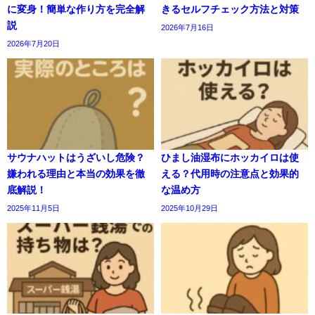
に変身！簡単な作り方を完全解
きるセルフチェック方法と対策
説
2026年7月16日
2026年7月20日
サウナハットはうざいし危険？
ひまし油湿布にホッカイロは使
嫌われる理由と本当の効果を徹
える？代用時の注意点と効果的
底解説！
な温め方
2025年11月5日
2025年10月29日