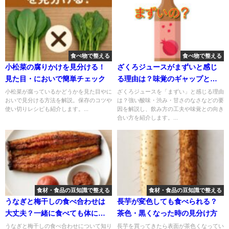
食べ物で整える
食べ物で整える
小松菜の腐りかけを見分ける！
ざくろジュースがまずいと感じ
見た目・においで簡単チェック
る理由は？味覚のギャップと飲
み方の考察
小松菜が腐っているかどうかを見た目やに
ざくろジュースを「まずい」と感じる理由
おいで見分ける方法を解説。保存のコツや
は？強い酸味・渋み・甘さのなさなどの要
使い切りレシピも紹介します。...
因を解説し、飲み方の工夫や味覚との向き
合い方を紹介します。...
食材・食品の豆知識で整える
食材・食品の豆知識で整える
うなぎと梅干しの食べ合わせは
長芋が変色しても食べられる？
大丈夫？一緒に食べても体に害
茶色・黒くなった時の見分け方
がない理由を解説
うなぎと梅干しの食べ合わせについて知り
長芋を買ってきたら表面が茶色くなってい