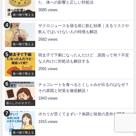
た…体への影響と正しい対処法
3085
食べ物で整える
ザクロジュースを寝る前に飲む効果｜太るリスクや
飲んではいけない人の特徴も解説
2682
食べ物で整える
明太子で下痢になったんだけど…原因って何？不安
な人向けに対処法も解説する
2091
食べ物で整える
チョコレートを食べるとくしゃみが出るのはなぜ？
その原因と対策を徹底解説！
1943
暮らしの小ネタで整
える
ポカリが苦くてまずい？体調と味覚の意外な関係
1915
食べ物で整える